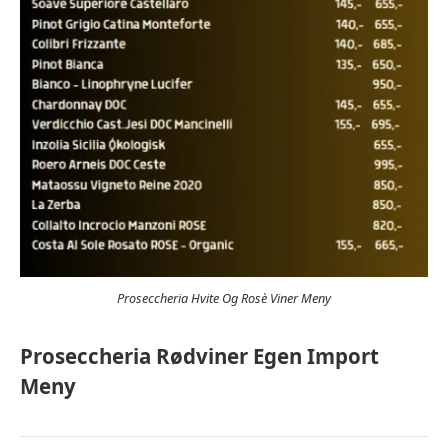
Proseccheria Hvite Og Rosè Viner Meny
Proseccheria Rødviner Egen Import
Meny