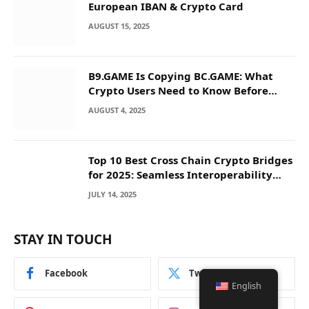
European IBAN & Crypto Card
AUGUST 15, 2025
B9.GAME Is Copying BC.GAME: What
Crypto Users Need to Know Before
They Deposit
AUGUST 4, 2025
Top 10 Best Cross Chain Crypto Bridges
for 2025: Seamless Interoperability
Across Blockchain Networks
JULY 14, 2025
STAY IN TOUCH
Facebook
Twitter
English